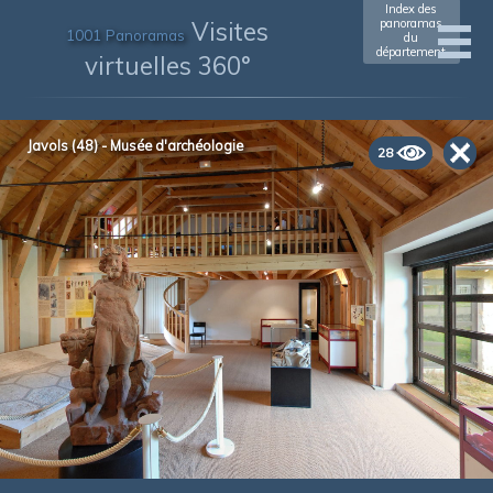
Index des
Visites
panoramas
1001 Panoramas
du
département
virtuelles 360°
Javols (48) - Musée d'archéologie
28