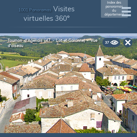
Index des
Visites
panoramas
1001 Panoramas
du
département
virtuelles 360°
Tournon d'Agenais (47 - Lot-et-Garonne) - Vue
37
d'oiseau