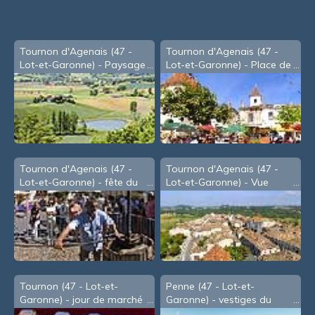
Tournon d'Agenais (47 -
Tournon d'Agenais (47 -
Lot-et-Garonne) - Paysage
Lot-et-Garonne) - Place de
vu de la table d'orientation
la Mairie
Tournon d'Agenais (47 -
Tournon d'Agenais (47 -
Lot-et-Garonne) - fête du
Lot-et-Garonne) - Vue
Cidre, en Août
d'oiseau
Tournon (47 - Lot-et-
Penne (47 - Lot-et-
Garonne) - jour de marché
Garonne) - vestiges du
château