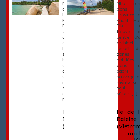
Nha Trang
Nha Tra
dans la
dans l
Province de
Province 
Khanh Hoa.
Khanh Ho
Elle se
Elle s
trouve au
trouve 
centre d'un
centre d'
archipel à
archipel
l'écart des
l'écart d
zones
zones
habitées
habitées
dans un
dans u
cadre
cadre
sauvage qui
sauvage q
mérite à lui
mérite à l
seul le
seul l
séjour.
séjour. […]
Nous […]
Ile de la
Ile de 
Baleine
Baleine
(Vietnam)
(Vietna
- la plage
- rand