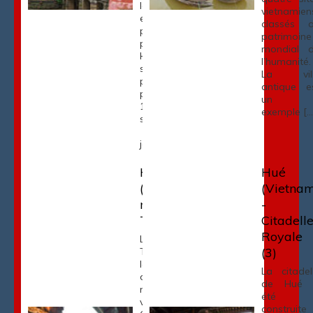
lointains),
vietnamien
est l'un des
classés 
plus vieux
patrimoine
ponts de
mondial 
Hoi An. Il
l’humanité.
s'agit d'un
La vill
pont-
antique e
pagode de
un
18m de long
exemple […
sur 3m de
large. Les
japonais […]
Hoi-An
Hué
(Vietnam)
(Vietna
musée de
-
Tan-Ky
Citadell
Royale
La maison
(3)
Tan Ky était
la résidence
La citadel
d'un riche
de Hué 
marchand
été
vietnamien.
construite