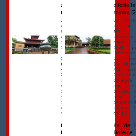
citadelle
citadelle
royale (1)
royale (2
La citadelle
La citadel
de Hué a
de Hué 
été
été
construite à
construite
partir de
partir 
1804 par
1804 pa
l'empereur
l'empereur
Gia Long
Gia Lon
(ou Nguyen
(ou Nguy
Anh). Cette
Anh). Cet
Citadelle est
Citadelle e
protégée
protégée
par des
par de
douves, un
douves, 
mur en
mur e
brique et dix
brique et d
clôtures. La
clôtures. 
cité […]
cité […]
Ile de la
Ile de 
Baleine
Baleine