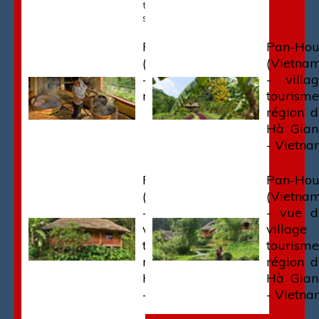
terrasses au
sein de […]
Pan-Hou
Pan-Ho
(Vietnam)
(Vietna
- Spa et
- villa
massage
tourisme
région 
Hà Gian
- Vietn
Pan-Hou
Pan-Ho
(Vietnam)
(Vietna
- vue du
- vue d
village
village
tourisme
tourisme
région du
région 
Hà Giang
Hà Gian
- Vietnam
- Vietn