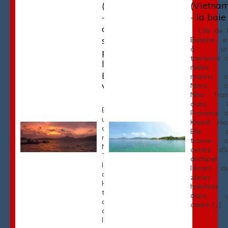
(Vietnam)
(Vietna
-
- la baie
crépuscule
L'Ile de 
sur la
Baleine e
à un
plage de
trentaine 
l'île de la
milles
Baleine -
marins 
Nord d
Vietnam
Nha Tra
L'Ile de la
dans l
Baleine est à
Province 
une trentaine
Khanh Ho
de milles
Elle s
marins au
trouve 
Nord de Nha
centre d'
Trang dans
archipel
la Province
l'écart d
de Khanh
zones
Hoa. Elle se
habitées
trouve au
dans u
centre d'un
cadre […]
archipel à
l'écart des