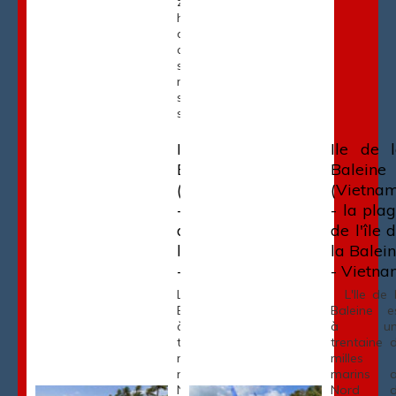
zones
habitées
dans un
cadre
sauvage qui
mérite à lui
seul le
séjour. […]
Ile de la
Ile de 
Baleine
Baleine
(Vietnam)
(Vietna
- la jetée
- la pla
de l'île de
de l'île 
la Baleine
la Balei
- Vietnam
- Vietn
L'Ile de la
L'Ile de 
Baleine est
Baleine e
à une
à un
trentaine de
trentaine 
milles
milles
marins au
marins 
Nord de
Nord d