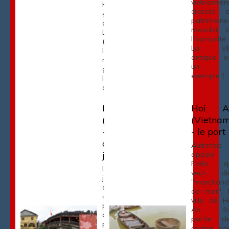
vietnamien
Kiem"
classés 
s'appelait
patrimoine
autrefois
mondial 
Luc Thuy
l’humanité.
(eau verte).
La vill
Il fut ainsi
antique e
rebaptisé
un
grâce à une
exemple […
légende
du […]
Hoï An
Hoi A
(Vietnam)
(Vietna
- le pont
- le port
couvert
Autrefois
japonais
appelé
Faifo, q
Le pont
veut di
japonais,
"marchand
aussi appelé
de mer", 
«Lai Vien» (le
ville de H
pont des
An fai
amis des
partie d
pays
quatre sit