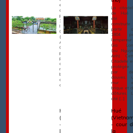
été
La citadel
construite à
de Hué 
partir de
été
1804 par
construite
l'empereur
partir 
Gia Long
1804 pa
(ou Nguyen
l'empereur
Anh). Cette
Gia Lon
Citadelle est
(ou Nguy
protégée
Anh). Cet
par des
Citadelle e
douves, un
protégée
mur en
par de
brique et dix
douves, 
clôtures. La
mur e
cité […]
brique et d
clôtures. 
cité […]
Hué
Hué
(Vietnam)
(Vietna
- cour de
- cour 
la
la