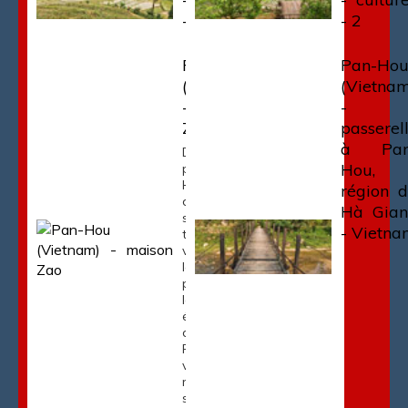
- 1
- 2
Pan-Hou
Pan-Ho
(Vietnam)
(Vietna
- maison
-
Zao
passerel
à Pan
Dans cette
Hou,
province de
Ha Giang, la
région 
dernière à
Hà Gia
s’ouvrir au
- Vietn
tourisme qui
vous offrira
les
paysages
les plus
étonnants
du Vietnam.
Forêts
vierges,
montagnes
sculptées de