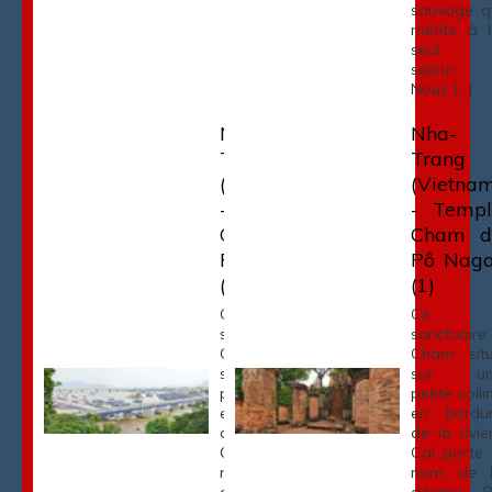
sauvage q
mérite à l
seul l
séjour.
Nous […]
Nha
Nha-
Trang
Trang
(Vietnam)
(Vietna
- Temple
- Templ
Cham de
Cham d
Pô Nagar
Pô Naga
(3)
(1)
Ce
Ce
sanctuaire
sanctuaire
Cham situé
Cham sit
sur une
sur un
petite colline
petite colli
en bordure
en bordu
de la rivière
de la riviè
Cai porte le
Cai porte 
nom de la
nom de 