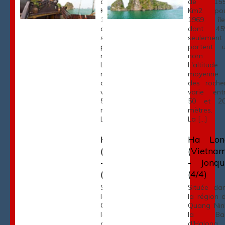
de 1553
de 155
Km2 pour
Km2 pou
1969 îles,
1969 île
dont 45%
dont 45
seulement
seulement
portent un
portent 
nom.
nom.
L'altitude
L'altitude
moyenne
moyenne
des rochers
des roche
varie entre
varie ent
50 et 200
50 et 2
mètres.
mètres.
La […]
La […]
Ha Long
Ha Lon
(Vietnam)
(Vietna
- Jonque
- Jonqu
(3/4)
(4/4)
Située dans
Située da
la région de
la région 
Quang Ninh,
Quang Nin
la Baie
la Bai
d'Halong
d'Halong