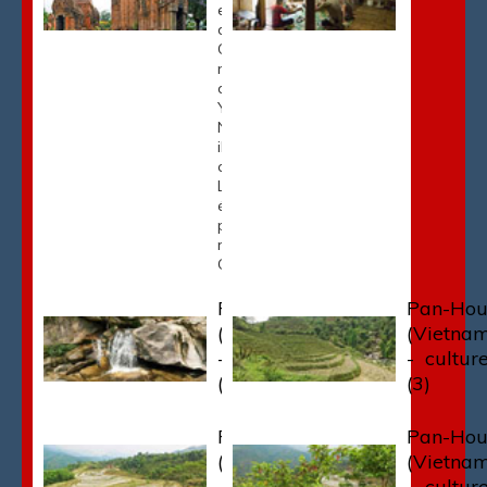
en bordure
de la rivière
Cai porte le
nom de la
déesse Po
Yang Ina
Nagar à qui
il est
consacré.
Les Chams
étaient le
peuple du
royaume du
Champa. […]
Pan-Hou
Pan-Ho
(Vietnam)
(Vietna
- cascade
- cultur
(1)
(3)
Pan-Hou
Pan-Ho
(Vietnam)
(Vietna
- cultures
- cultur