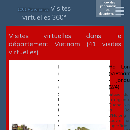
Index des
Visites
panoramas
1001 Panoramas
du
département
virtuelles 360°
Visites virtuelles dans le
département Vietnam (41 visites
virtuelles)
Ha Long
Ha Lon
(Vietnam)
(Vietna
- Jonque
- Jonqu
(1/4)
(2/4)
Située dans
Située da
la région de
la région 
Quang Ninh,
Quang Nin
la Baie
la Bai
d'Halong
d'Halong
couvre une
couvre u
superficie
superficie