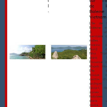
de l'île de
sur l'î
la Baleine
de l
- Vietnam
Baleine
Vietnam
L'Ile de 
Baleine e
à un
trentaine 
milles
marins 
Nord d
Nha Tra
dans l
Province 
Khanh Ho
Elle s
trouve 
centre d'
archipel
l'écart d
zones
habitées
dans u
cadre