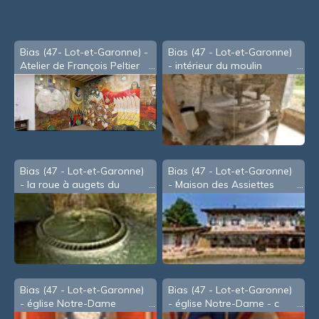
souris
Bias (47- Lot-et-Garonne) -
Bias (47 - Lot-et-Garonne)
Atelier de François Peltier
- intérieur du moulin
au moment de la création
de 'L'Apocalypse'
Bias (47 - Lot-et-Garonne)
Bias (47 - Lot-et-Garonne)
- la roue à augets du
- Maison des Assiettes
moulin
Bias (47 - Lot-et-Garonne)
Bias (47 - Lot-et-Garonne)
- église Notre-Dame
- église Notre-Dame - c