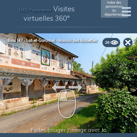
Index des
Visites
panoramas
1001 Panoramas
du
département
virtuelles 360°
Bias (47 - Lot-et-Garonne) - Maison des Assiettes
26
Faites bouger l'image avec la