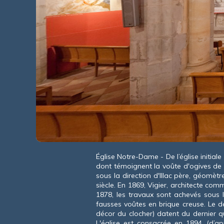
Église Notre-Dame - De l’église initiale 
dont témoignent la voûte d'ogives de 
sous la direction d'Illac père, géomèt
siècle. En 1869, Vigier, architecte comm
1878, les travaux sont achevés sous 
fausses voûtes en brique creuse. Le dé
décor du clocher) datent du dernier q
L'église est consacrée en 1894. (d’a