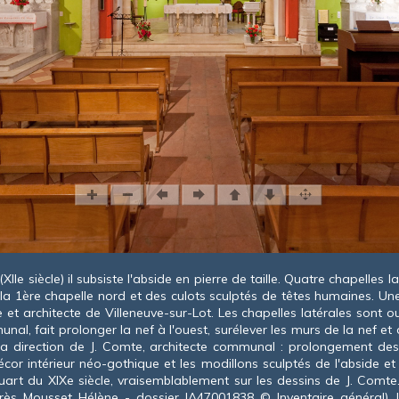
(XII
e
siècle) il subsiste l'abside en pierre de taille. Quatre chapelles 
la 1ère chapelle nord et des culots sculptés de têtes humaines. Une
re et architecte de Villeneuve-sur-Lot. Les chapelles latérales sont 
unal, fait prolonger la nef à l'ouest, surélever les murs de la nef et 
la direction de J. Comte, architecte communal : prolongement des 
cor intérieur néo-gothique et les modillons sculptés de l'abside et
uart du XIX
e
siècle, vraisemblablement sur les dessins de J. Comte
près Mousset Hélène - dossier IA47001838 © Inventaire général). 