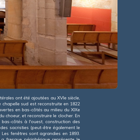
latérales ont été ajoutées au XVI
e
siècle,
 chapelle sud est reconstruite en 1822
ouvertes en bas-côtés au milieu du XIX
e
du choeur, et reconstruire le clocher. En
bas-côtés à l'ouest, construction des
 des sacristies (peut-être également le
. Les fenêtres sont agrandies en 1893.
La fresque périphérique représente le