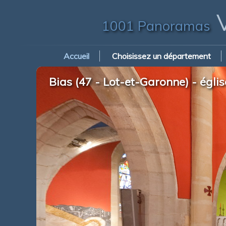
V
1001 Panoramas
Accueil
Choisissez un département
Bias (47 - Lot-et-Garonne) - égl