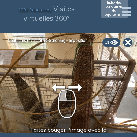
Index des
Visites
panoramas
1001 Panoramas
du
département
virtuelles 360°
Couthures (47 - Lot-et-Garonne) - exposition
18
Faites bouger l'image avec la