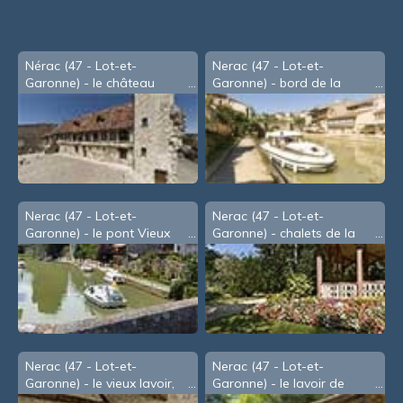
Nérac (47 - Lot-et-
Nerac (47 - Lot-et-
Garonne) - le château
Garonne) - bord de la
Henri IV
Baïse
Nerac (47 - Lot-et-
Nerac (47 - Lot-et-
Garonne) - le pont Vieux
Garonne) - chalets de la
au-dessus de la Baïse
Garenne
Nerac (47 - Lot-et-
Nerac (47 - Lot-et-
Garonne) - le vieux lavoir,
Garonne) - le lavoir de
anciennement les tanneries
Nazareth