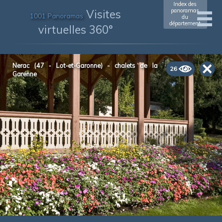
Index des
Visites
panoramas
1001 Panoramas
du
département
virtuelles 360°
Nerac (47 - Lot-et-Garonne) - chalets de la
26
Garenne