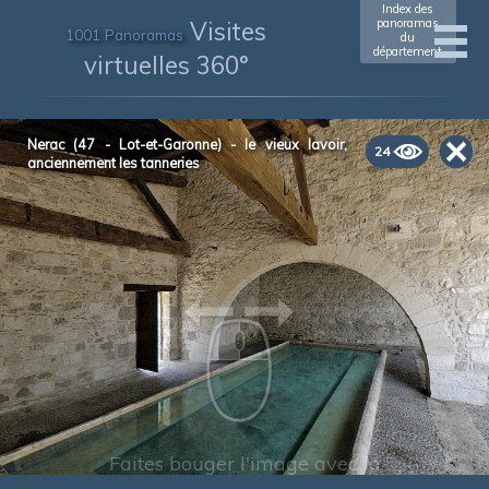
Index des
Visites
panoramas
1001 Panoramas
du
département
virtuelles 360°
Nerac (47 - Lot-et-Garonne) - le vieux lavoir,
24
anciennement les tanneries