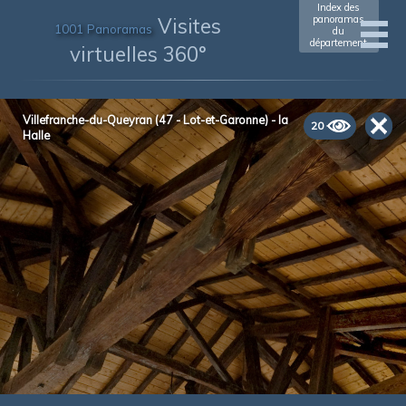
Index des
Visites
panoramas
1001 Panoramas
du
département
virtuelles 360°
Villefranche-du-Queyran (47 - Lot-et-Garonne) - la
20
Halle