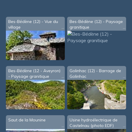
souris
Bes-Bédène (12) - Vue du
Bes-Bédène (12) - Paysage
village
granitique
Bes-Bédène (12 - Aveyron)
Golinhac (12) - Barrage de
- Paysage granitique
Golinhac
Saut de la Mounine
Usine hydroélectrique de
Castelnau (photo EDF)