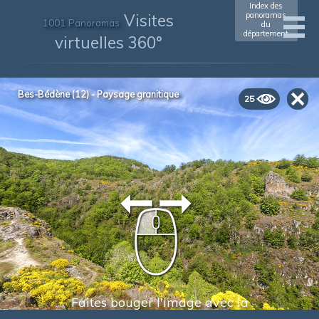
Index des
Visites
panoramas
1001 Panoramas
du
département
virtuelles 360°
Bes-Bédène (12) - Paysage granitique
25
Faites bouger l'image avec la