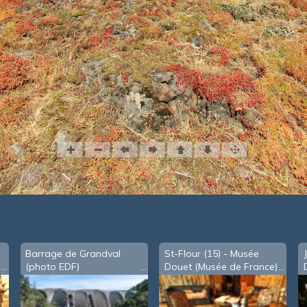
Barrage de Grandval
St-Flour (15) - Musée
(photo EDF)
Douet (Musée de France)