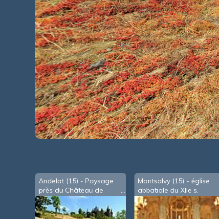
Andelat (15) - Paysage
Montsalvy (15) - église
près du Château de
abbatiale du XIIe s.
Sailhant