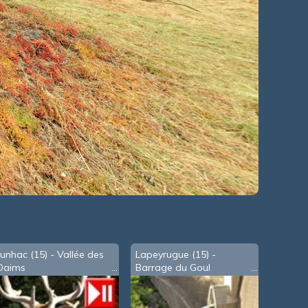
Junhac (15) - Vallée des
Lapeyrugue (15) -
Daims
Barrage du Goul