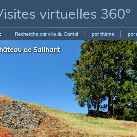
isites virtuelles 360°
t
Recherche par ville du Cantal
par thème
par
hâteau de Sailhant