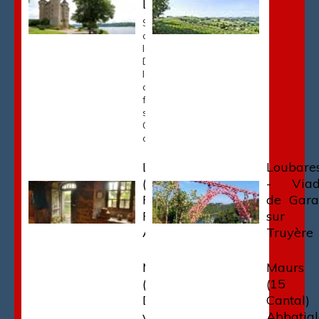
Lanobre
Sur le
cours de
la
Dordogne,
le château
de Val. Le
fleuve
sépare la
Corrèze
du Cantal.
Loubaresse
Loubare
(15) -
- Viad
Ferme de
de Gara
Pierre
sur 
Allègre
Truyère
Marcolès
Maurs
(15) -
(15 
Dans le
Cantal) 
village
Abbatial