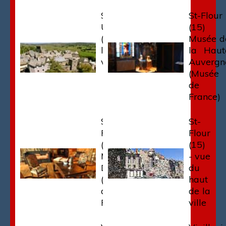
Saint-
St-Flour
Urcize
(15) 
(15) -
Musée d
le
la Haut
village
Auvergn
(Musée
de
France)
St-
St-
Flour
Flour
(15) -
(15)
Musée
- vue
Douet
du
(Musée
haut
de
de la
France)
ville