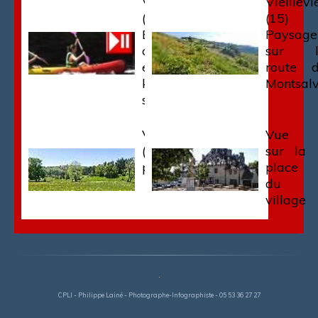
Vieillevie
Vieillevi
(15) -
(15) 
Base de
Paysage
canoës
sur l
et
route 
kayaks
Montsal
sur le Lot
Villedieu
Vue
(48) -
sur la
paysage
place
du
village
CPLI - Philippe Lainé - Photographe-Infographiste - 05 53 36 27 27