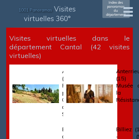
Index des
Visites
panoramas
1001 Panoramas
du
département
virtuelles 360°
Visites virtuelles dans le
département Cantal (42 visites
virtuelles)
Andelat
Anterrie
(15) -
(15)
Paysage
Musée 
près du
la
Château
Résistan
de
Sailhant
Barrage
Billiez (
de
- (S