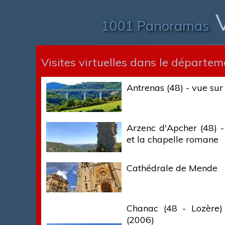
V
1001 Panoramas
Visites virtuelles dans le départeme
Antrenas (48) - vue sur
Arzenc d'Apcher (48) -
et la chapelle romane
Cathédrale de Mende
Chanac (48 - Lozère) 
(2006)