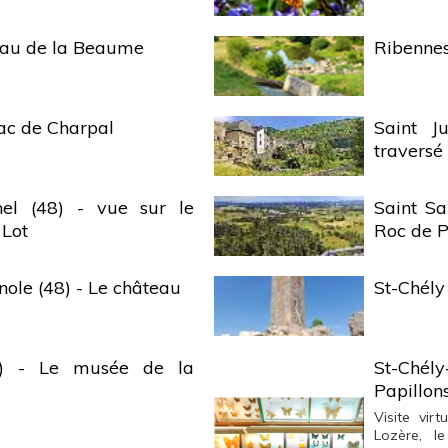
teau de la Beaume
Ribennes
ac de Charpal
Saint J
traversé 
nel (48) - vue sur le
Saint Sa
 Lot
Roc de 
ole (48) - Le château
St-Chély
48) - Le musée de la
St-Chél
Papillon
Visite vir
Lozère, l