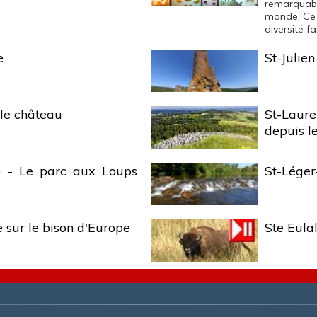
remarquab
monde. Ce l
diversité f
e
St-Julien
 le château
St-Laur
depuis l
) - Le parc aux Loups
St-Léger
e sur le bison d'Europe
Ste Eula