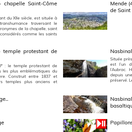
- chapelle Saint-Côme
Mende (4
de Saint
t du XIIe siècle, est située à
transhumance traversant le
ronymes de la chapelle, saint
considérés comme les saints
- temple protestant de
Nasbinal
Située prè
est l’un 
60° : le temple protestant de
l’Aubrac. 
es les plus emblématiques du
depuis une
re. Construit entre 1837 et
préservé. Le
rs temples plus anciens et
e...
Nasbina
basaltiq
ge
Papillons.