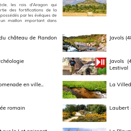
iècle, les rois d'Aragon qui
ie des fortifications de la
dépossédés par les évêques de
un maillon important dans
s du château de Randon
Javols (4
rchéologie
Javols 
Lestival
menade en ville...
La Ville
lée romain
Laubert 