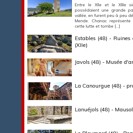
Entre le XIIe et le XIIIe s
possédaient une grande part
vallée, en furent peu à peu 
Mende. Chanac représente 
cette lutte et tombe […]
Estables (48) - Ruine
(XIIe)
Javols (48) - Musée d'a
La Canourgue (48) - pro
Lanuéjols (48) - Mauso