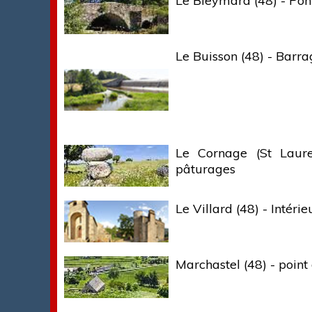
Le Bleymard (48) - Pont
Le Buisson (48) - Barr
Le Cornage (St Laur
pâturages
Le Villard (48) - Intérie
Marchastel (48) - poin