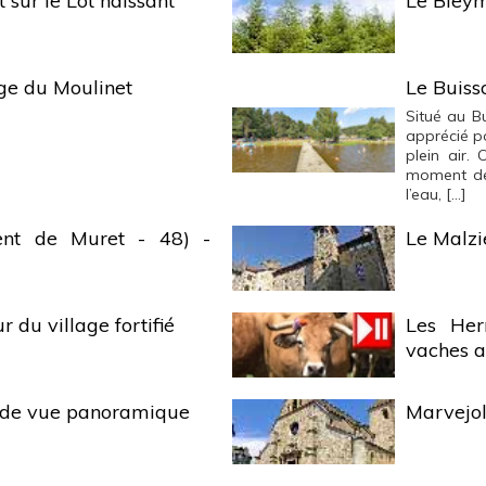
 sur le Lot naissant
Le Bleym
age du Moulinet
Le Buiss
Situé au Bu
apprécié po
plein air. 
moment de
l’eau, […]
ent de Muret - 48) -
Le Malzi
ur du village fortifié
Les Her
vaches 
t de vue panoramique
Marvejols