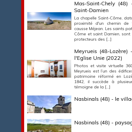
Mas-Saint-Chely (48) 
Saint-Damien
La chapelle Saint-Côme, datan
proximité d'un chemin de 
causse Méjean. Les saints pat
Côme et saint Damien, sont 
protecteurs des […]
Meyrueis (48-Lozère) 
l'Eglise Unie (2022)
Photos et visite virtuelle 3
Meyrueis est l’un des édific
patrimoine réformé en Lozè
1842, il succède à plusieu
témoigne de la […]
Nasbinals (48) - le villag
Nasbinals (48) - paysa