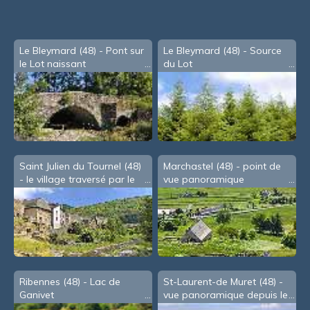
souris
Le Bleymard (48) - Pont sur
Le Bleymard (48) - Source
le Lot naissant
du Lot
Saint Julien du Tournel (48)
Marchastel (48) - point de
- le village traversé par le
vue panoramique
Lot
Ribennes (48) - Lac de
St-Laurent-de Muret (48) -
Ganivet
vue panoramique depuis le
Pic de Mus