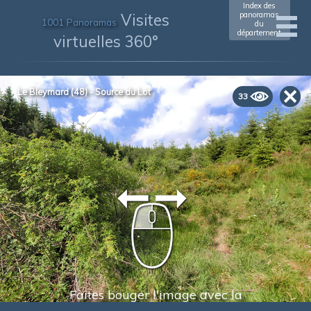
Index des
Visites
panoramas
1001 Panoramas
du
département
virtuelles 360°
Le Bleymard (48) - Source du Lot
33
Faites bouger l'image avec la