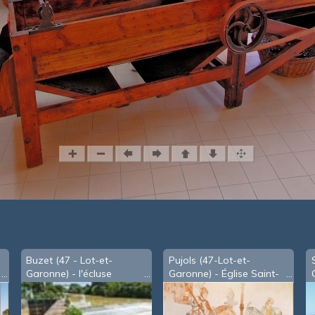
Buzet (47 - Lot-et-
Pujols (47-Lot-et-
Garonne) - l'écluse
Garonne) - Église Saint-
Foy après restauration
des peintures murales
(2019)