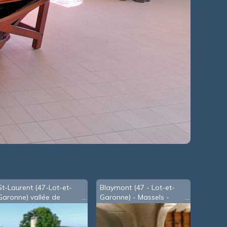
St-Laurent (47-Lot-et-
Blaymont (47 - Lot-et-
Garonne) vallée de
Garonne) - Massels -
l'Auvignon
église-ste-Foy