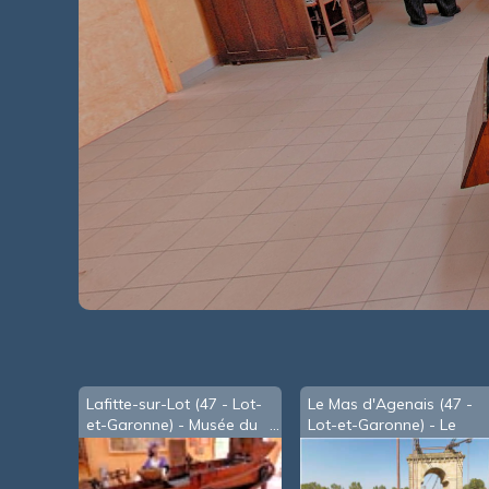
Lafitte-sur-Lot (47 - Lot-
Le Mas d'Agenais (47 -
et-Garonne) - Musée du
Lot-et-Garonne) - Le
Pruneau
pont sur la Garonne