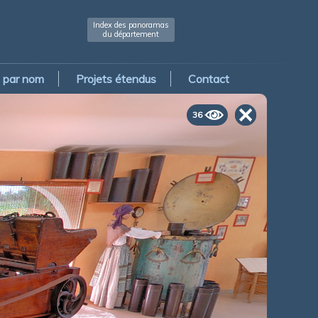
Index des panoramas
du département
par nom
Projets étendus
Contact
36