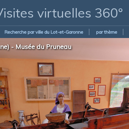
isites virtuelles 360°
Recherche par ville du Lot-et-Garonne
par thème
onne) - Musée du Pruneau