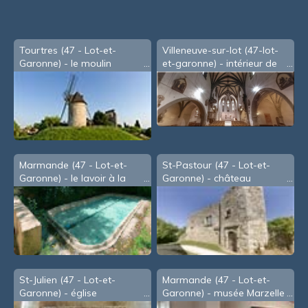
Tourtres (47 - Lot-et-
Villeneuve-sur-lot (47-lot-
Garonne) - le moulin
et-garonne) - intérieur de
l'église St-Etienne (2003)
Marmande (47 - Lot-et-
St-Pastour (47 - Lot-et-
Garonne) - le lavoir à la
Garonne) - château
Filhole
St-Julien (47 - Lot-et-
Marmande (47 - Lot-et-
Garonne) - église
Garonne) - musée Marzelle
- Christian Rampnoux -B-