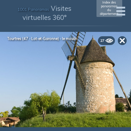
Index des
Visites
panoramas
1001 Panoramas
du
département
virtuelles 360°
Tourtres (47 - Lot-et-Garonne) - le moulin
27