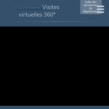
Index des
Visites
panoramas
1001 Panoramas
du
département
virtuelles 360°